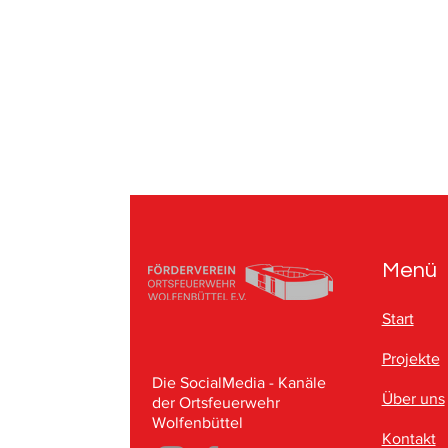
Menü
Start
Projekte
Die SocialMedia - Kanäle
Über uns
der Ortsfeuerwehr
Wolfenbüttel
Kontakt