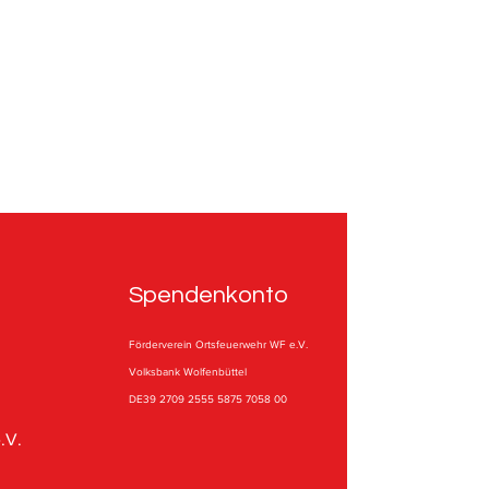
Spendenkonto
Förderverein Ortsfeuerwehr WF e.V.
Volksbank Wolfenbüttel
DE39 2709 2555 5875 7058 00
.V.